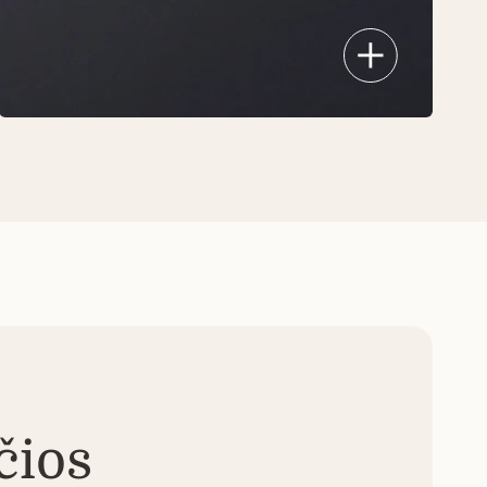
Pagaminta be PFOA, PTFE ir kitų
kenksmingų cheminių medžiagų.
Hoto™ keptuvė yra visiškai saugi
maisto gaminimui, todėl galite
mėgautis sveikesniais
patiekalaisbe jokių kompromisų.
čios