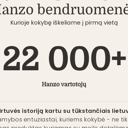
anzo bendruomen
Kurioje kokybę iškeliame į pirmą vietą
22 000+
Hanzo vartotojų
rtuvės istoriją kartu su tūkstančiais lietu
amybos entuziastai, kuriems kokybė - ne ti