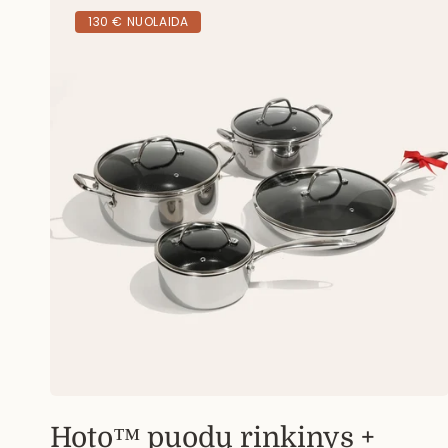
130 € NUOLAIDA
Hoto™ puodų rinkinys +