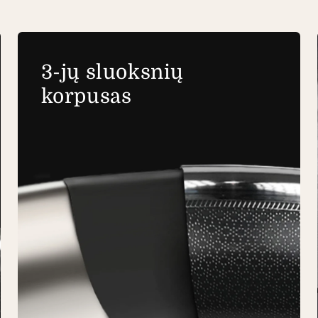
3-jų sluoksnių
korpusas