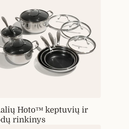
s
dalių Hoto™ keptuvių ir
dų rinkinys