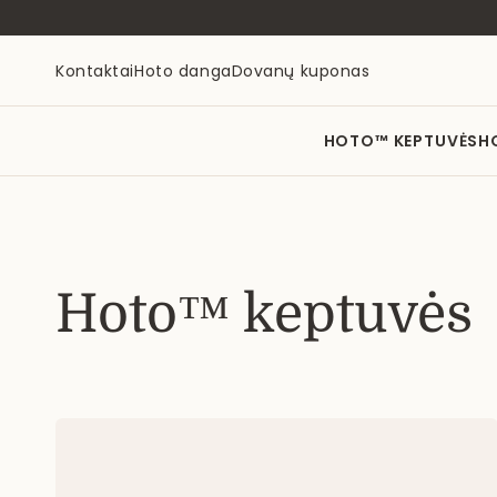
Eiti į
turinį
Kontaktai
Hoto danga
Dovanų kuponas
HOTO™ KEPTUVĖS
H
Hoto™ keptuvės