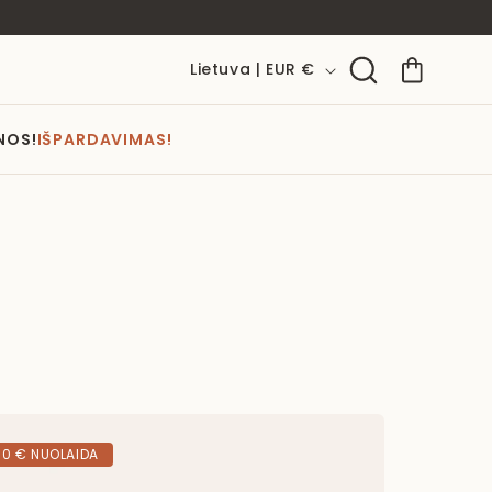
Š
Krepšelis
Lietuva | EUR €
a
l
NOS!
IŠPARDAVIMAS!
i
s
/
r
e
g
i
o
n
30 € NUOLAIDA
a