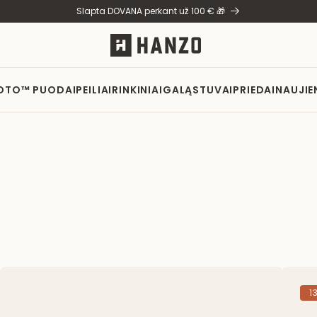
Slapta DOVANA perkant už 100 € 🎁
OTO™ PUODAI
PEILIAI
RINKINIAI
GALĄSTUVAI
PRIEDAI
NAUJIE
1