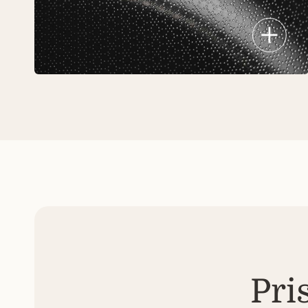
Neprisvylanti danga ir taškuotas
raštas užtikrina lengvą valymą,
atsparumą įbrėžimams ir leidžia
kepti su mažiau riebalų. Maistas
įgauna grilio efektą net be
grotelių.
Pri