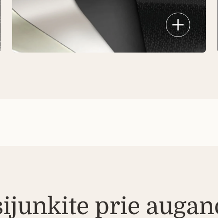
Hoto™ keptuvė sukurta tobulam
kepimui – plieno išorė, aliuminio
šerdis ir apsauginė danga
užtikrina greitą, tolygų įkaitimą ir
ilgaamžį patvarumą.
sijunkite prie augan