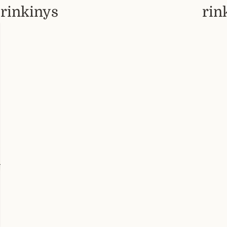
rinkinys
rin