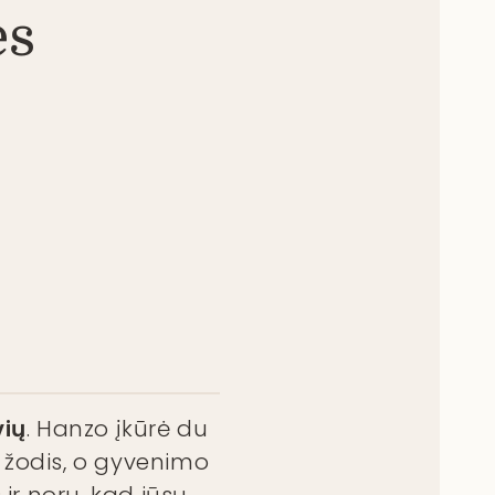
ės
vių
. Hanzo įkūrė du
k žodis, o gyvenimo