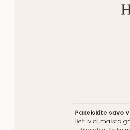
H
Pakeiskite savo vi
lietuviai maisto g